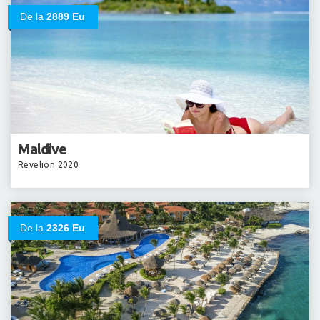
De la
2889 Eu
Maldive
Revelion 2020
De la
2326 Eu